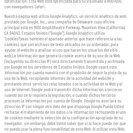
Optimización: Esta Web está optimizada para su visionado a 800×600,
con navegadores Safari.
Nuestra página web utiliza Google Analytics, un servicio analítico de web
prestado por Google, Inc., una compañía de Delaware cuya oficina
principal está en 1600 Amphitheatre Parkway, Mountain View (California),
CA 94043, Estados Unidos (“Google”). Google Analytics utiliza
“cookies”(veas también el apartado anterior que hace referencia a las
cookies), que son archivos de texto ubicados en su ordenador, para
ayudar al website a analizar el uso que hacen los usuarios del sitio
web.La información que genera la cookie acerca de su uso de la Web
(incluyendo su dirección IP) será directamente transmitida y archivada
por Google en los servidores de Estados Unidos. Google usará esta
información por cuenta nuestra con el propósito de seguir la pista de su
uso de la Web, recopilando informes de la actividad del website y
prestando otros servicios relacionados con la actividad de la Web y el
uso de Internet. Google podrá transmitir dicha información a terceros
cuando así se lo requiera la legislación, o cuando dichos terceros
procesen la información por cuenta de Google. Google no asociará su
dirección IP con ningún otro dato del que disponga Google.Puede Usted
rechazar el tratamiento de los datos o la información rechazando el uso
de cookies mediante la selección de la configuración apropiada de su
navegador, sin embargo, debe Usted saber que si lo hace puede ser que
no pueda usar la plena funcionabilidad de esta Web. Al utilizar esta Web,