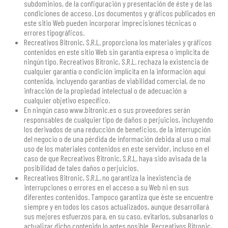
subdominios, de la configuración y presentación de éste y de las
condiciones de acceso. Los documentos y gráficos publicados en
este sitio Web pueden incorporar imprecisiones técnicas o
errores tipográficos.
Recreativos Bitronic, S.R.L. proporciona los materiales y gráficos
contenidos en este sitio Web sin garantía expresa o implícita de
ningún tipo. Recreativos Bitronic, S.R.L. rechaza la existencia de
cualquier garantía o condición implícita en la información aquí
contenida, incluyendo garantías de viabilidad comercial, de no
infracción de la propiedad intelectual o de adecuación a
cualquier objetivo específico.
En ningún caso www.bitronic.es o sus proveedores serán
responsables de cualquier tipo de daños o perjuicios, incluyendo
los derivados de una reducción de beneficios, de la interrupción
del negocio o de una pérdida de información debida al uso o mal
uso de los materiales contenidos en este servidor, incluso en el
caso de que Recreativos Bitronic, S.R.L. haya sido avisada de la
posibilidad de tales daños o perjuicios.
Recreativos Bitronic, S.R.L. no garantiza la inexistencia de
interrupciones o errores en el acceso a su Web ni en sus
diferentes contenidos. Tampoco garantiza que éste se encuentre
siempre y en todos los casos actualizados, aunque desarrollará
sus mejores esfuerzos para, en su caso, evitarlos, subsanarlos o
actualizar dicho contenido lo antes posible. Recreativos Bitronic,