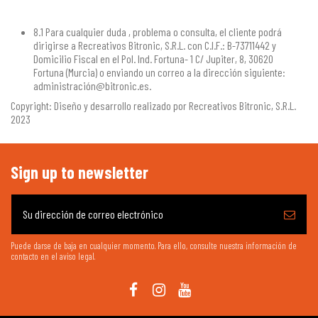
8.1 Para cualquier duda , problema o consulta, el cliente podrá
dirigirse a Recreativos Bitronic, S.R.L. con C.I.F.: B-73711442 y
Domicilio Fiscal en el Pol. Ind. Fortuna- 1 C/ Jupiter, 8, 30620
Fortuna (Murcia) o enviando un correo a la dirección siguiente:
administración@bitronic.es.
Copyright: Diseño y desarrollo realizado por Recreativos Bitronic, S.R.L.
2023
Sign up to newsletter
Puede darse de baja en cualquier momento. Para ello, consulte nuestra información de
contacto en el aviso legal.